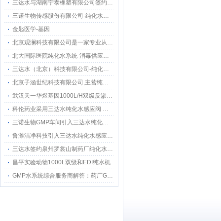
三达水与湖南宁泰橡塑有限公司签约采购合作纯水感应阀
三诺生物传感股份有限公司-纯化水感应水龙头感应隔膜阀智能自动给水器
金匙医学-基因
北京观澜科技有限公司是一家专业从事生物的中关村高新技术企业
北大国际医院纯化水系统-消毒供应中心纯水分配
三达水（北京）科技有限公司-纯化水设备 超纯水设备 EDI纯水设备 注射水机设备
北京子涵世纪科技有限公司,主营纯水机超纯水仪超纯水器纯水器去离子水机纯水设备
武汉天一华煜基因1000L/H双级反渗透纯水系统选定三达水提供全周期运维服务
科伦药业采用三达水纯化水感应阀 —— 应用总结文档
三诺生物GMP车间引入三达水纯化水感应水龙头 升级医疗生产卫生防护网
鲁潍洁净科技引入三达水纯化水感应水龙头 打造纯化水工程水质新标杆
三达水签约泉州罗裳山制药厂纯化水系统回水流速仪改造项目
昌平实验动物1000L双级和EDI纯水机
GMP水系统综合服务商解答：药厂GMP纯化水设备选材安装要满足以下条件：