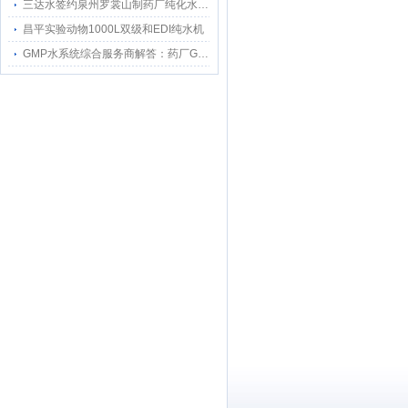
三达水签约泉州罗裳山制药厂纯化水系统回水流速仪改造项目
昌平实验动物1000L双级和EDI纯水机
GMP水系统综合服务商解答：药厂GMP纯化水设备选材安装要满足以下条件：